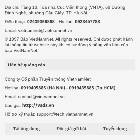
Địa chỉ: Tầng 18, Toà nhà Cục Viễn thông (VNTA), 68 Dương
Đình Nghệ, phường Cầu Giấy, TP. Hà Nội.
Điện thoại:
02439369898
- Hotline:
0923457788
Email: vietnamnet@vietnamnet.vn
© 1997 Báo VietNamNet. All rights reserved. Chỉ được phát hành
lại thông tin từ website này khi có sự đồng ý bằng văn bản của
báo VietNamNet.
Liên hệ quảng cáo
Công ty Cổ phần Truyền thông VietNamNet
0919405885 (Hà Nội)
0919435885 (Tp.HCM)
Hotline:
-
Email: contact@vietnamnet.vn
http://vads.vn
Báo giá:
Hỗ trợ kỹ thuật: support@tech.vietnamnet.vn
Tải ứng dụng
Độc giả gửi bài
Tuyển dụng