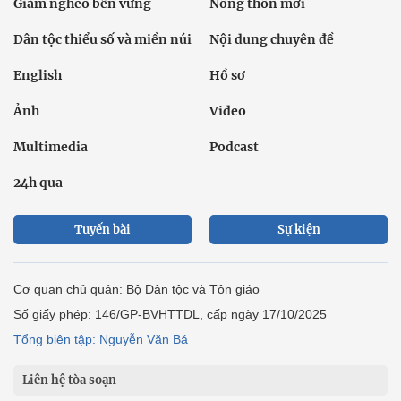
Giảm nghèo bền vững
Nông thôn mới
Dân tộc thiểu số và miền núi
Nội dung chuyên đề
English
Hồ sơ
Ảnh
Video
Multimedia
Podcast
24h qua
Tuyến bài
Sự kiện
Cơ quan chủ quản: Bộ Dân tộc và Tôn giáo
Số giấy phép: 146/GP-BVHTTDL, cấp ngày 17/10/2025
Tổng biên tập: Nguyễn Văn Bá
Liên hệ tòa soạn