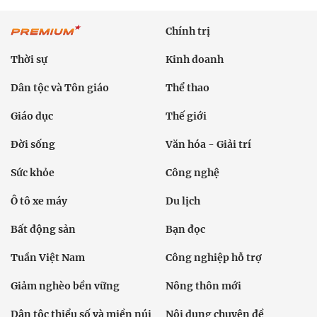
Chính trị
Thời sự
Kinh doanh
Dân tộc và Tôn giáo
Thể thao
Giáo dục
Thế giới
Đời sống
Văn hóa - Giải trí
Sức khỏe
Công nghệ
Ô tô xe máy
Du lịch
Bất động sản
Bạn đọc
Tuần Việt Nam
Công nghiệp hỗ trợ
Giảm nghèo bền vững
Nông thôn mới
Dân tộc thiểu số và miền núi
Nội dung chuyên đề