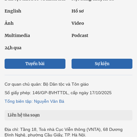
English
Hồ sơ
Ảnh
Video
Multimedia
Podcast
24h qua
Tuyến bài
Sự kiện
Cơ quan chủ quản: Bộ Dân tộc và Tôn giáo
Số giấy phép: 146/GP-BVHTTDL, cấp ngày 17/10/2025
Tổng biên tập: Nguyễn Văn Bá
Liên hệ tòa soạn
Địa chỉ: Tầng 18, Toà nhà Cục Viễn thông (VNTA), 68 Dương
Đình Nghệ, phường Cầu Giấy, TP. Hà Nội.