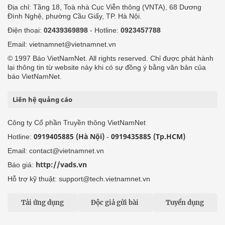
Địa chỉ: Tầng 18, Toà nhà Cục Viễn thông (VNTA), 68 Dương
Đình Nghệ, phường Cầu Giấy, TP. Hà Nội.
Điện thoại:
02439369898
- Hotline:
0923457788
Email: vietnamnet@vietnamnet.vn
© 1997 Báo VietNamNet. All rights reserved. Chỉ được phát hành
lại thông tin từ website này khi có sự đồng ý bằng văn bản của
báo VietNamNet.
Liên hệ quảng cáo
Công ty Cổ phần Truyền thông VietNamNet
0919405885 (Hà Nội)
0919435885 (Tp.HCM)
Hotline:
-
Email: contact@vietnamnet.vn
http://vads.vn
Báo giá:
Hỗ trợ kỹ thuật: support@tech.vietnamnet.vn
Tải ứng dụng
Độc giả gửi bài
Tuyển dụng