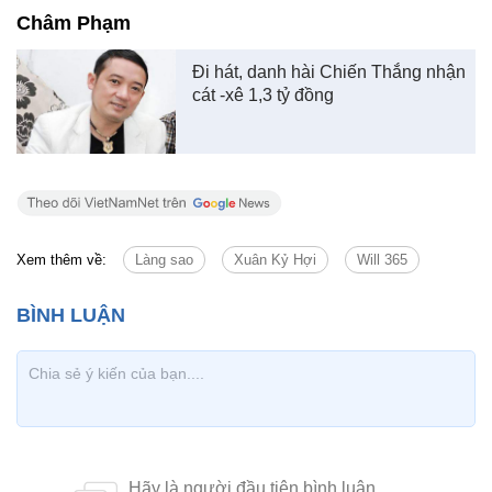
Châm Phạm
Đi hát, danh hài Chiến Thắng nhận
cát -xê 1,3 tỷ đồng
Xem thêm về:
Làng sao
Xuân Kỷ Hợi
Will 365