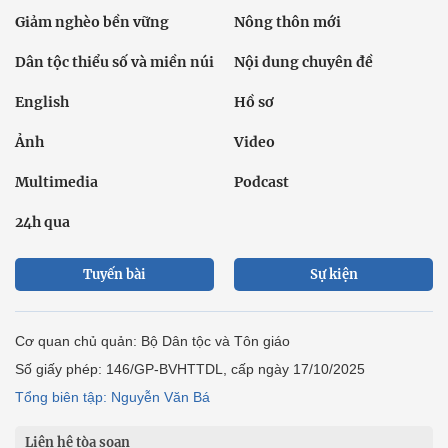
Giảm nghèo bền vững
Nông thôn mới
Dân tộc thiểu số và miền núi
Nội dung chuyên đề
English
Hồ sơ
Ảnh
Video
Multimedia
Podcast
24h qua
Tuyến bài
Sự kiện
Cơ quan chủ quản: Bộ Dân tộc và Tôn giáo
Số giấy phép: 146/GP-BVHTTDL, cấp ngày 17/10/2025
Tổng biên tập: Nguyễn Văn Bá
Liên hệ tòa soạn