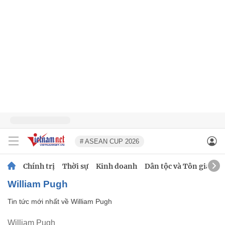
# ASEAN CUP 2026
Chính trị
Thời sự
Kinh doanh
Dân tộc và Tôn giáo
William Pugh
Tin tức mới nhất về
William Pugh
William Pugh