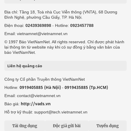
Địa chỉ: Tầng 18, Toà nhà Cục Viễn thông (VNTA), 68 Dương
Đình Nghệ, phường Cầu Giấy, TP. Hà Nội.
Điện thoại:
02439369898
- Hotline:
0923457788
Email: vietnamnet@vietnamnet.vn
© 1997 Báo VietNamNet. All rights reserved. Chỉ được phát hành
lại thông tin từ website này khi có sự đồng ý bằng văn bản của
báo VietNamNet.
Liên hệ quảng cáo
Công ty Cổ phần Truyền thông VietNamNet
0919405885 (Hà Nội)
0919435885 (Tp.HCM)
Hotline:
-
Email: contact@vietnamnet.vn
http://vads.vn
Báo giá:
Hỗ trợ kỹ thuật: support@tech.vietnamnet.vn
Tải ứng dụng
Độc giả gửi bài
Tuyển dụng