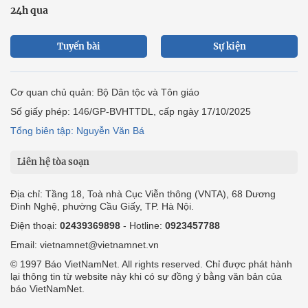
24h qua
Tuyến bài
Sự kiện
Cơ quan chủ quản: Bộ Dân tộc và Tôn giáo
Số giấy phép: 146/GP-BVHTTDL, cấp ngày 17/10/2025
Tổng biên tập: Nguyễn Văn Bá
Liên hệ tòa soạn
Địa chỉ: Tầng 18, Toà nhà Cục Viễn thông (VNTA), 68 Dương
Đình Nghệ, phường Cầu Giấy, TP. Hà Nội.
Điện thoại:
02439369898
- Hotline:
0923457788
Email: vietnamnet@vietnamnet.vn
© 1997 Báo VietNamNet. All rights reserved. Chỉ được phát hành
lại thông tin từ website này khi có sự đồng ý bằng văn bản của
báo VietNamNet.