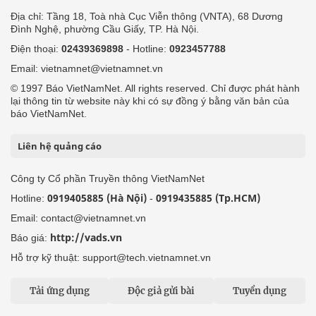
Địa chỉ: Tầng 18, Toà nhà Cục Viễn thông (VNTA), 68 Dương
Đình Nghệ, phường Cầu Giấy, TP. Hà Nội.
Điện thoại:
02439369898
- Hotline:
0923457788
Email: vietnamnet@vietnamnet.vn
© 1997 Báo VietNamNet. All rights reserved. Chỉ được phát hành
lại thông tin từ website này khi có sự đồng ý bằng văn bản của
báo VietNamNet.
Liên hệ quảng cáo
Công ty Cổ phần Truyền thông VietNamNet
0919405885 (Hà Nội)
0919435885 (Tp.HCM)
Hotline:
-
Email: contact@vietnamnet.vn
http://vads.vn
Báo giá:
Hỗ trợ kỹ thuật: support@tech.vietnamnet.vn
Tải ứng dụng
Độc giả gửi bài
Tuyển dụng