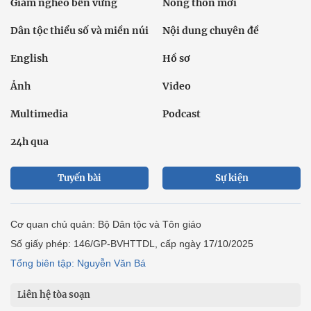
Giảm nghèo bền vững
Nông thôn mới
Dân tộc thiểu số và miền núi
Nội dung chuyên đề
English
Hồ sơ
Ảnh
Video
Multimedia
Podcast
24h qua
Tuyến bài
Sự kiện
Cơ quan chủ quản: Bộ Dân tộc và Tôn giáo
Số giấy phép: 146/GP-BVHTTDL, cấp ngày 17/10/2025
Tổng biên tập: Nguyễn Văn Bá
Liên hệ tòa soạn