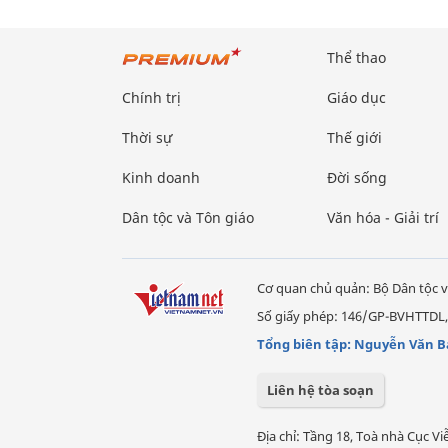
Thể thao
Chính trị
Giáo dục
Thời sự
Thế giới
Kinh doanh
Đời sống
Dân tộc và Tôn giáo
Văn hóa - Giải trí
Cơ quan chủ quản: Bộ Dân tộc v
Số giấy phép: 146/GP-BVHTTDL,
Tổng biên tập: Nguyễn Văn B
Liên hệ tòa soạn
Địa chỉ: Tầng 18, Toà nhà Cục 