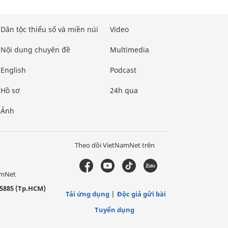
Dân tộc thiểu số và miền núi
Video
Nội dung chuyên đề
Multimedia
English
Podcast
Hồ sơ
24h qua
Ảnh
Theo dõi VietNamNet trên
amNet
5885 (Tp.HCM)
Tải ứng dụng
Độc giả gửi bài
Tuyển dụng