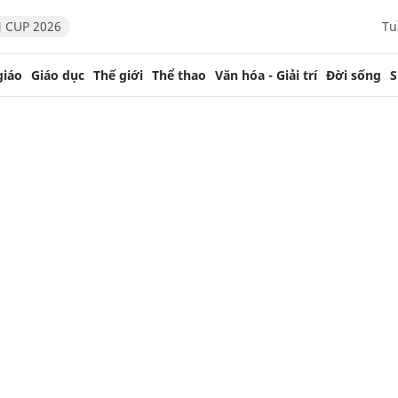
 CUP 2026
Tu
giáo
Giáo dục
Thế giới
Thể thao
Văn hóa - Giải trí
Đời sống
S