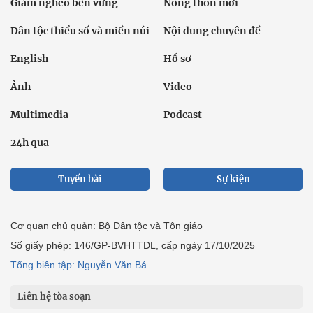
Giảm nghèo bền vững
Nông thôn mới
Dân tộc thiểu số và miền núi
Nội dung chuyên đề
English
Hồ sơ
Ảnh
Video
Multimedia
Podcast
24h qua
Tuyến bài
Sự kiện
Cơ quan chủ quản: Bộ Dân tộc và Tôn giáo
Số giấy phép: 146/GP-BVHTTDL, cấp ngày 17/10/2025
Tổng biên tập: Nguyễn Văn Bá
Liên hệ tòa soạn