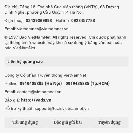
Địa chỉ: Tầng 18, Toà nhà Cục Viễn thông (VNTA), 68 Dương
Đình Nghệ, phường Cầu Giấy, TP. Hà Nội.
Điện thoại:
02439369898
- Hotline:
0923457788
Email: vietnamnet@vietnamnet.vn
© 1997 Báo VietNamNet. All rights reserved. Chỉ được phát hành
lại thông tin từ website này khi có sự đồng ý bằng văn bản của
báo VietNamNet.
Liên hệ quảng cáo
Công ty Cổ phần Truyền thông VietNamNet
0919405885 (Hà Nội)
0919435885 (Tp.HCM)
Hotline:
-
Email: contact@vietnamnet.vn
http://vads.vn
Báo giá:
Hỗ trợ kỹ thuật: support@tech.vietnamnet.vn
Tải ứng dụng
Độc giả gửi bài
Tuyển dụng