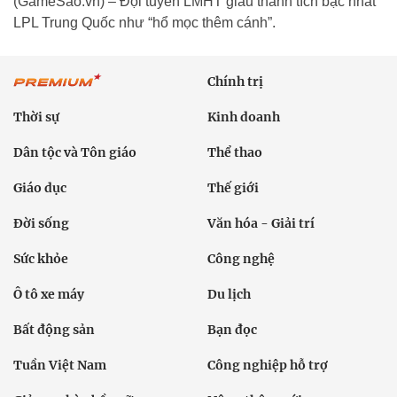
(GameSao.vn) – Đội tuyển LMHT giàu thành tích bậc nhất
LPL Trung Quốc như “hổ mọc thêm cánh”.
Chính trị
Thời sự
Kinh doanh
Dân tộc và Tôn giáo
Thể thao
Giáo dục
Thế giới
Đời sống
Văn hóa - Giải trí
Sức khỏe
Công nghệ
Ô tô xe máy
Du lịch
Bất động sản
Bạn đọc
Tuần Việt Nam
Công nghiệp hỗ trợ