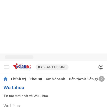
# ASEAN CUP 2026
Chính trị
Thời sự
Kinh doanh
Dân tộc và Tôn giáo
Wu Lihua
Tin tức mới nhất về
Wu Lihua
Wu Lihua