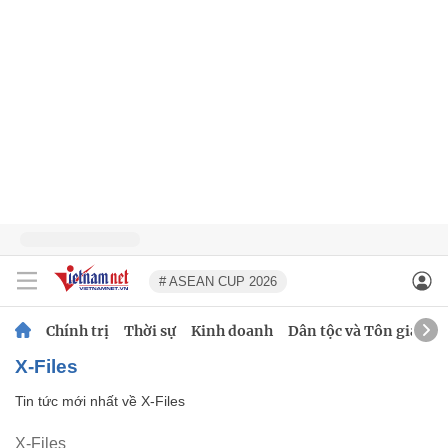
# ASEAN CUP 2026
Chính trị
Thời sự
Kinh doanh
Dân tộc và Tôn giáo
X-Files
Tin tức mới nhất về
X-Files
X-Files