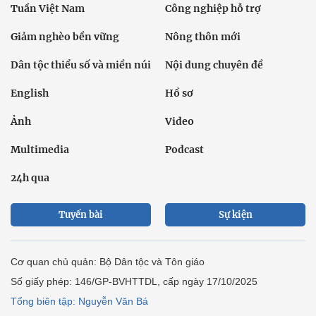
Tuần Việt Nam
Công nghiệp hỗ trợ
Giảm nghèo bền vững
Nông thôn mới
Dân tộc thiểu số và miền núi
Nội dung chuyên đề
English
Hồ sơ
Ảnh
Video
Multimedia
Podcast
24h qua
Tuyến bài
Sự kiện
Cơ quan chủ quản: Bộ Dân tộc và Tôn giáo
Số giấy phép: 146/GP-BVHTTDL, cấp ngày 17/10/2025
Tổng biên tập: Nguyễn Văn Bá