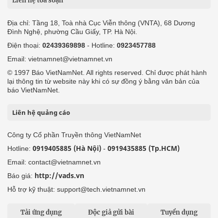
Liên hệ tòa soạn
Địa chỉ: Tầng 18, Toà nhà Cục Viễn thông (VNTA), 68 Dương
Đình Nghệ, phường Cầu Giấy, TP. Hà Nội.
Điện thoại:
02439369898
- Hotline:
0923457788
Email: vietnamnet@vietnamnet.vn
© 1997 Báo VietNamNet. All rights reserved. Chỉ được phát hành
lại thông tin từ website này khi có sự đồng ý bằng văn bản của
báo VietNamNet.
Liên hệ quảng cáo
Công ty Cổ phần Truyền thông VietNamNet
0919405885 (Hà Nội)
0919435885 (Tp.HCM)
Hotline:
-
Email: contact@vietnamnet.vn
http://vads.vn
Báo giá:
Hỗ trợ kỹ thuật: support@tech.vietnamnet.vn
Tải ứng dụng
Độc giả gửi bài
Tuyển dụng