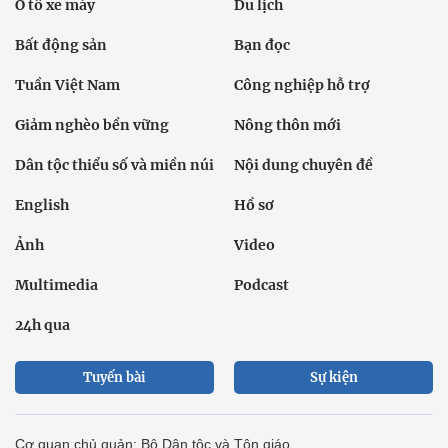
Ô tô xe máy
Du lịch
Bất động sản
Bạn đọc
Tuần Việt Nam
Công nghiệp hỗ trợ
Giảm nghèo bền vững
Nông thôn mới
Dân tộc thiểu số và miền núi
Nội dung chuyên đề
English
Hồ sơ
Ảnh
Video
Multimedia
Podcast
24h qua
Tuyến bài
Sự kiện
Cơ quan chủ quản: Bộ Dân tộc và Tôn giáo