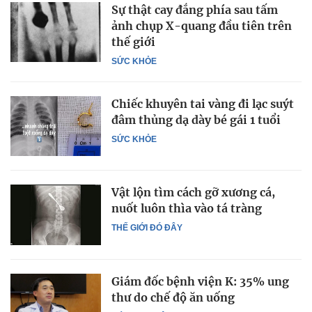
Sự thật cay đắng phía sau tấm
ảnh chụp X-quang đầu tiên trên
thế giới
SỨC KHỎE
Chiếc khuyên tai vàng đi lạc suýt
đâm thủng dạ dày bé gái 1 tuổi
SỨC KHỎE
Vật lộn tìm cách gỡ xương cá,
nuốt luôn thìa vào tá tràng
THẾ GIỚI ĐÓ ĐÂY
Giám đốc bệnh viện K: 35% ung
thư do chế độ ăn uống