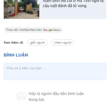
Nam sinh mồ côi ở Hà Tĩnh nghi bị
cậu ruột đánh đã tử vong
Xem thêm về:
giết người
chém người