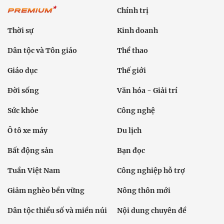
Chính trị
Thời sự
Kinh doanh
Dân tộc và Tôn giáo
Thể thao
Giáo dục
Thế giới
Đời sống
Văn hóa - Giải trí
Sức khỏe
Công nghệ
Ô tô xe máy
Du lịch
Bất động sản
Bạn đọc
Tuần Việt Nam
Công nghiệp hỗ trợ
Giảm nghèo bền vững
Nông thôn mới
Dân tộc thiểu số và miền núi
Nội dung chuyên đề