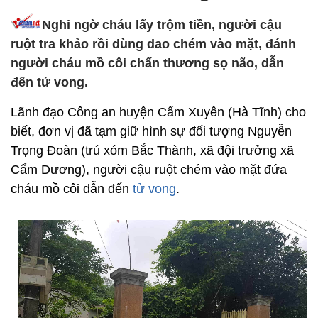
Nghi ngờ cháu lấy trộm tiền, người cậu
ruột tra khảo rồi dùng dao chém vào mặt, đánh
người cháu mồ côi chấn thương sọ não, dẫn
đến tử vong.
Lãnh đạo Công an huyện Cẩm Xuyên (Hà Tĩnh) cho
biết, đơn vị đã tạm giữ hình sự đối tượng Nguyễn
Trọng Đoàn (trú xóm Bắc Thành, xã đội trưởng xã
Cẩm Dương), người cậu ruột chém vào mặt đứa
cháu mồ côi dẫn đến
tử vong
.