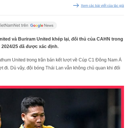
Xem các bài viết của tác giả
ited và Buriram United khép lại, đối thủ của CAHN trong
2024/25 đã được xác định.
hum United trong trận bán kết lượt về Cúp C1 Đông Nam Á
ượt đi. Dù vậy, đội bóng Thái Lan vẫn không chủ quan khi đối