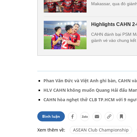
Makassar, qua đó giàn
Highlights CAHN 2-
CAHN đánh bại PSM Mak
giành vé vào chung kế
Phan Văn Đức và Việt Anh ghi bàn, CAHN và
HLV CAHN không muốn Quang Hải đấu Manc
CAHN hòa nghẹt thở CLB TP.HCM với 9 ngư
Bình luận
Xem thêm về:
ASEAN Club Championship