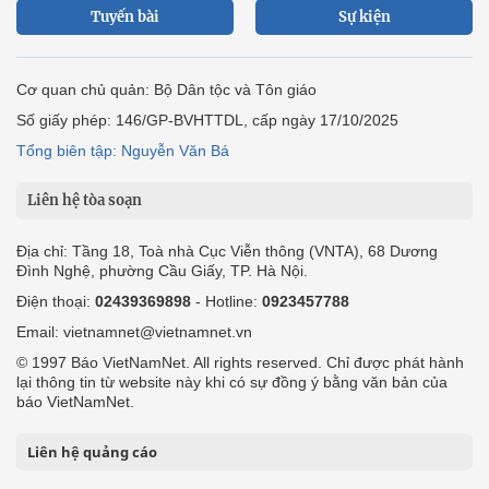
Tuyến bài
Sự kiện
Cơ quan chủ quản: Bộ Dân tộc và Tôn giáo
Số giấy phép: 146/GP-BVHTTDL, cấp ngày 17/10/2025
Tổng biên tập: Nguyễn Văn Bá
Liên hệ tòa soạn
Địa chỉ: Tầng 18, Toà nhà Cục Viễn thông (VNTA), 68 Dương
Đình Nghệ, phường Cầu Giấy, TP. Hà Nội.
Điện thoại:
02439369898
- Hotline:
0923457788
Email: vietnamnet@vietnamnet.vn
© 1997 Báo VietNamNet. All rights reserved. Chỉ được phát hành
lại thông tin từ website này khi có sự đồng ý bằng văn bản của
báo VietNamNet.
Liên hệ quảng cáo