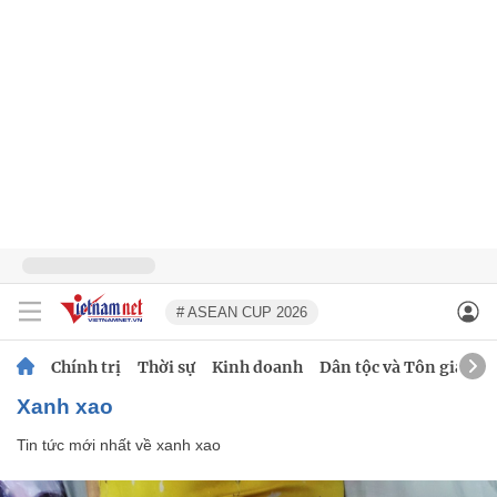
# ASEAN CUP 2026
Chính trị
Thời sự
Kinh doanh
Dân tộc và Tôn giáo
xanh xao
Tin tức mới nhất về
xanh xao