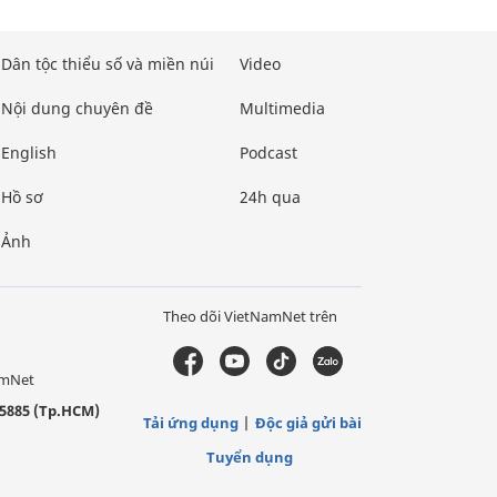
Dân tộc thiểu số và miền núi
Video
Nội dung chuyên đề
Multimedia
English
Podcast
Hồ sơ
24h qua
Ảnh
Theo dõi VietNamNet trên
amNet
5885 (Tp.HCM)
Tải ứng dụng
Độc giả gửi bài
Tuyển dụng