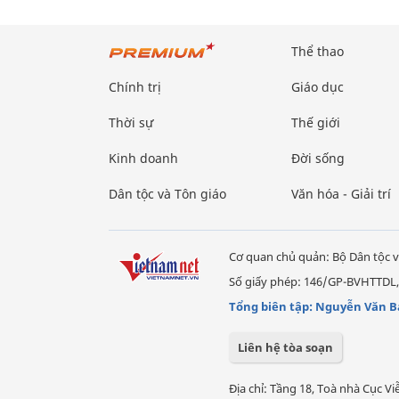
Thể thao
Chính trị
Giáo dục
Thời sự
Thế giới
Kinh doanh
Đời sống
Dân tộc và Tôn giáo
Văn hóa - Giải trí
Cơ quan chủ quản: Bộ Dân tộc v
Số giấy phép: 146/GP-BVHTTDL,
Tổng biên tập: Nguyễn Văn B
Liên hệ tòa soạn
Địa chỉ: Tầng 18, Toà nhà Cục 