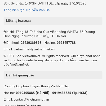
Số giấy phép: 146/GP-BVHTTDL, cấp ngày 17/10/2025
Tổng biên tập: Nguyễn Văn Bá
Liên hệ tòa soạn
Địa chỉ: Tầng 18, Toà nhà Cục Viễn thông (VNTA), 68 Dương
Đình Nghệ, phường Cầu Giấy, TP. Hà Nội.
Điện thoại:
02439369898
- Hotline:
0923457788
Email: vietnamnet@vietnamnet.vn
© 1997 Báo VietNamNet. All rights reserved. Chỉ được phát hành
lại thông tin từ website này khi có sự đồng ý bằng văn bản của
báo VietNamNet.
Liên hệ quảng cáo
Công ty Cổ phần Truyền thông VietNamNet
0919405885 (Hà Nội)
0919435885 (Tp.HCM)
Hotline:
-
Email: contact@vietnamnet.vn
http://vads.vn
Báo giá: