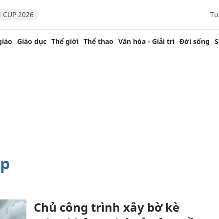
 CUP 2026
Tu
giáo
Giáo dục
Thế giới
Thể thao
Văn hóa - Giải trí
Đời sống
S
ép
Chủ công trình xây bờ kè