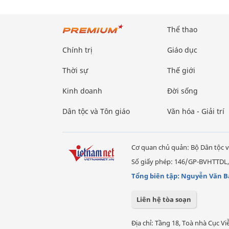
Thể thao
Chính trị
Giáo dục
Thời sự
Thế giới
Kinh doanh
Đời sống
Dân tộc và Tôn giáo
Văn hóa - Giải trí
Cơ quan chủ quản: Bộ Dân tộc v
Số giấy phép: 146/GP-BVHTTDL,
Tổng biên tập: Nguyễn Văn B
Liên hệ tòa soạn
Địa chỉ: Tầng 18, Toà nhà Cục 