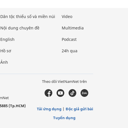
Dân tộc thiểu số và miền núi
Video
Nội dung chuyên đề
Multimedia
English
Podcast
Hồ sơ
24h qua
Ảnh
Theo dõi VietNamNet trên
amNet
5885 (Tp.HCM)
Tải ứng dụng
Độc giả gửi bài
Tuyển dụng