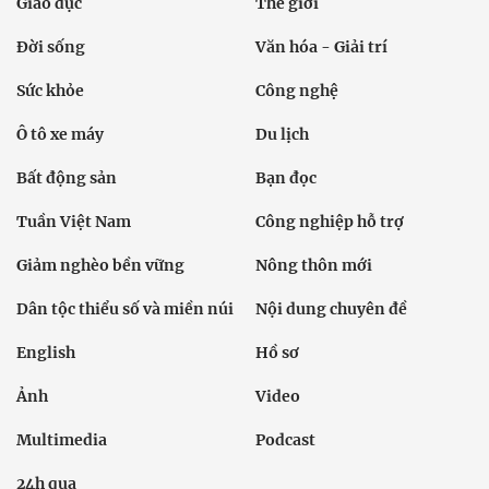
Giáo dục
Thế giới
Đời sống
Văn hóa - Giải trí
Sức khỏe
Công nghệ
Ô tô xe máy
Du lịch
Bất động sản
Bạn đọc
Tuần Việt Nam
Công nghiệp hỗ trợ
Giảm nghèo bền vững
Nông thôn mới
Dân tộc thiểu số và miền núi
Nội dung chuyên đề
English
Hồ sơ
Ảnh
Video
Multimedia
Podcast
24h qua