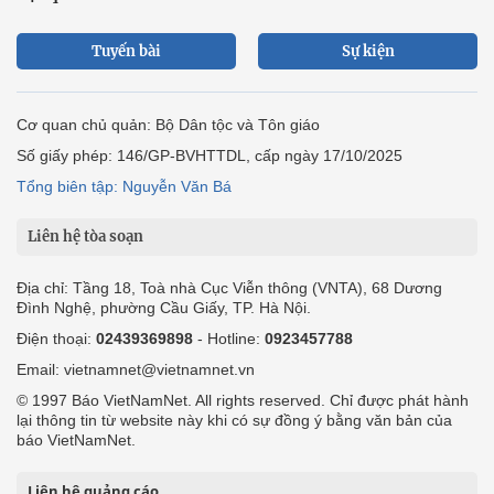
Tuyến bài
Sự kiện
Cơ quan chủ quản: Bộ Dân tộc và Tôn giáo
Số giấy phép: 146/GP-BVHTTDL, cấp ngày 17/10/2025
Tổng biên tập: Nguyễn Văn Bá
Liên hệ tòa soạn
Địa chỉ: Tầng 18, Toà nhà Cục Viễn thông (VNTA), 68 Dương
Đình Nghệ, phường Cầu Giấy, TP. Hà Nội.
Điện thoại:
02439369898
- Hotline:
0923457788
Email: vietnamnet@vietnamnet.vn
© 1997 Báo VietNamNet. All rights reserved. Chỉ được phát hành
lại thông tin từ website này khi có sự đồng ý bằng văn bản của
báo VietNamNet.
Liên hệ quảng cáo