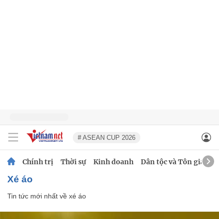
# ASEAN CUP 2026
Chính trị
Thời sự
Kinh doanh
Dân tộc và Tôn giáo
xé áo
Tin tức mới nhất về
xé áo