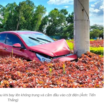
 khi bay lên không trung và cắm đầu vào cột điện (Ảnh: Tiến
Thắng)