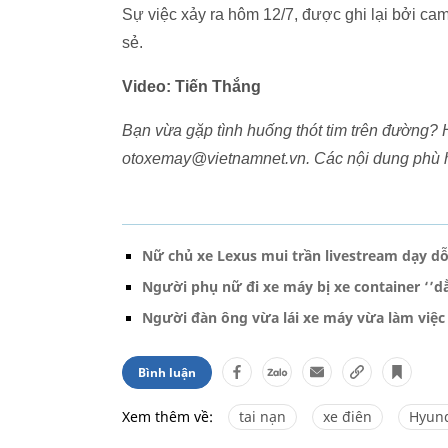
Sự việc xảy ra hôm 12/7, được ghi lại bởi ca
sẻ.
Video: Tiến Thắng
Bạn vừa gặp tình huống thót tim trên đường? H
otoxemay@vietnamnet.vn. Các nội dung phù h
Nữ chủ xe Lexus mui trần livestream dạy d
Người phụ nữ đi xe máy bị xe container ‘’d
Người đàn ông vừa lái xe máy vừa làm việc
Bình luận
Xem thêm về:
tai nạn
xe điên
Hyund