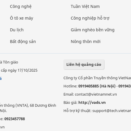
Công nghệ
Tuần Việt Nam
Ô tô xe máy
Công nghiệp hỗ trợ
Du lịch
Giảm nghèo bền vững
Bất động sản
Nông thôn mới
à Tôn giáo
Liên hệ quảng cáo
 cấp ngày 17/10/2025
Công ty Cổ phần Truyền thông VietN
á
Hotline:
0919405885 (Hà Nội)
-
091943
Email: contact@vietnamnet.vn
Báo giá:
http://vads.vn
Viễn thông (VNTA), 68 Dương Đình
Nội.
Hỗ trợ kỹ thuật: support@tech.vietna
ne:
0923457788
.vn