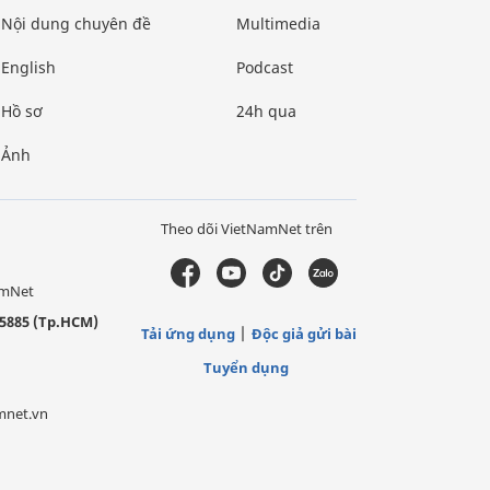
Nội dung chuyên đề
Multimedia
English
Podcast
Hồ sơ
24h qua
Ảnh
Theo dõi VietNamNet trên
amNet
5885 (Tp.HCM)
Tải ứng dụng
Độc giả gửi bài
Tuyển dụng
mnet.vn