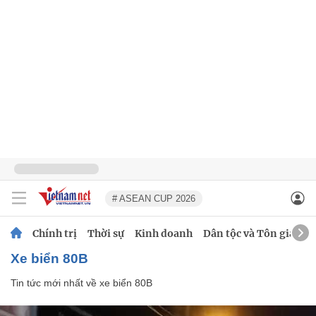
# ASEAN CUP 2026
Chính trị
Thời sự
Kinh doanh
Dân tộc và Tôn giáo
xe biển 80B
Tin tức mới nhất về
xe biển 80B