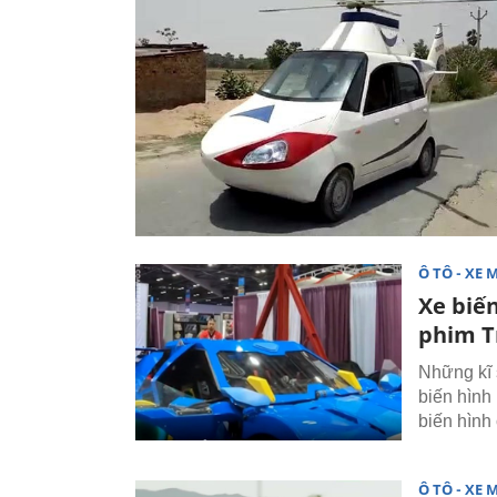
Ô TÔ - XE 
Xe biế
phim T
Những kĩ 
biến hình
biến hình
Ô TÔ - XE 