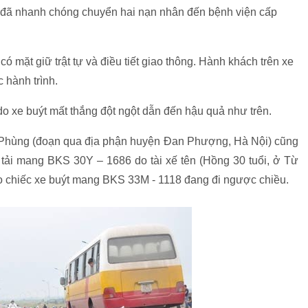
 đã nhanh chóng chuyển hai nạn nhân đến bệnh viện cấp
 mặt giữ trật tự và điều tiết giao thông. Hành khách trên xe
c hành trình.
o xe buýt mất thắng đột ngột dẫn đến hậu quả như trên.
 Phùng (đoạn qua địa phận huyện Đan Phượng, Hà Nội) cũng
e tải mang BKS 30Y – 1686 do tài xế tên (Hồng 30 tuổi, ở Từ
ào chiếc xe buýt mang BKS 33M - 1118 đang đi ngược chiều.