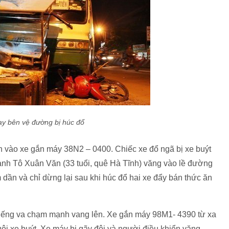
ay bên vệ đường bị húc đổ
 vào xe gắn máy 38N2 – 0400. Chiếc xe đổ ngã bị xe buýt
 anh Tô Xuân Văn (33 tuổi, quê Hà Tĩnh) văng vào lề đường
dần và chỉ dừng lại sau khi húc đổ hai xe đẩy bán thức ăn
tiếng va chạm mạnh vang lên. Xe gắn máy 98M1- 4390 từ xa
uôi xe buýt. Xe máy bị gãy đôi và người điều khiển văng