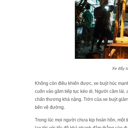
Xe đẩy t
Không còn điều khiển được, xe buýt húc mạnh
cuốn vào gầm tiếp tục kéo di. Người cầm lái,
chấn thương khá nặng. Trớn của xe buýt giảm 
bên vệ đường.
Trong lúc mọi người chưa kịp hoàn hồn, một 
lao tới với tốc độ khá nhanh đâm thẳng vào đ