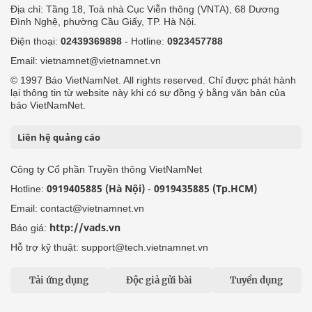
Địa chỉ: Tầng 18, Toà nhà Cục Viễn thông (VNTA), 68 Dương
Đình Nghệ, phường Cầu Giấy, TP. Hà Nội.
Điện thoại:
02439369898
- Hotline:
0923457788
Email: vietnamnet@vietnamnet.vn
© 1997 Báo VietNamNet. All rights reserved. Chỉ được phát hành
lại thông tin từ website này khi có sự đồng ý bằng văn bản của
báo VietNamNet.
Liên hệ quảng cáo
Công ty Cổ phần Truyền thông VietNamNet
0919405885 (Hà Nội)
0919435885 (Tp.HCM)
Hotline:
-
Email: contact@vietnamnet.vn
http://vads.vn
Báo giá:
Hỗ trợ kỹ thuật: support@tech.vietnamnet.vn
Tải ứng dụng
Độc giả gửi bài
Tuyển dụng