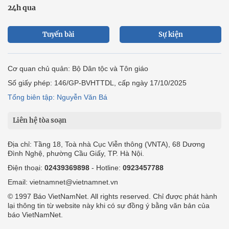
24h qua
Tuyến bài
Sự kiện
Cơ quan chủ quản: Bộ Dân tộc và Tôn giáo
Số giấy phép: 146/GP-BVHTTDL, cấp ngày 17/10/2025
Tổng biên tập: Nguyễn Văn Bá
Liên hệ tòa soạn
Địa chỉ: Tầng 18, Toà nhà Cục Viễn thông (VNTA), 68 Dương
Đình Nghệ, phường Cầu Giấy, TP. Hà Nội.
Điện thoại:
02439369898
- Hotline:
0923457788
Email: vietnamnet@vietnamnet.vn
© 1997 Báo VietNamNet. All rights reserved. Chỉ được phát hành
lại thông tin từ website này khi có sự đồng ý bằng văn bản của
báo VietNamNet.