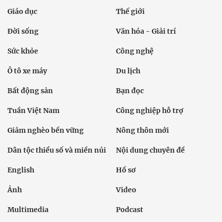
Giáo dục
Thế giới
Đời sống
Văn hóa - Giải trí
Sức khỏe
Công nghệ
Ô tô xe máy
Du lịch
Bất động sản
Bạn đọc
Tuần Việt Nam
Công nghiệp hỗ trợ
Giảm nghèo bền vững
Nông thôn mới
Dân tộc thiểu số và miền núi
Nội dung chuyên đề
English
Hồ sơ
Ảnh
Video
Multimedia
Podcast