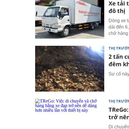
Xe tải 
đô thị
Dòng xe t
dài đến 6
chở hàng 
THỊ TRƯỜ
2 tấn 
đêm k
Sự cố này
THỊ TRƯỜ
TReGo:
trở nên
Di chuyể