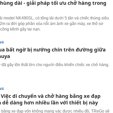
thùng dài - giải pháp tối ưu chở hàng trong
ải model NK490SL, có tổng tải dưới 5 tấn và chiếc thùng siêu
,2m ra đời góp phần xóa nỗi ám ảnh xe gắn máy, xe thô sơ
cồng kềnh gây tai nạn.
NG
cua bất ngờ bị nướng chín trên đường giữa
huya
 đã gây tổn thất lớn cho người điều khiển chiếc xe chở hàng.
NG
 Việc di chuyển và chở hàng bằng xe đạp
 dễ dàng hơn nhiều lần với thiết bị này
n bằng xe đạp vốn không mang vác được nhiều đồ, TReGo sẽ