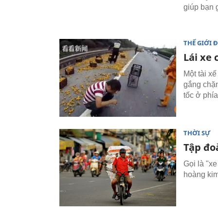
giúp bạn g
THẾ GIỚI 
Lái xe 
Một tài xế
gắng chặn
tốc ở phí
THỜI SỰ
Tập đo
Gọi là "x
hoàng kim