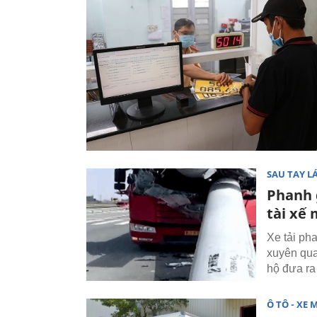
SAU TAY LÁ
Phanh 
tài xế 
Xe tải ph
xuyên qua
hộ đưa ra
Ô TÔ - XE 