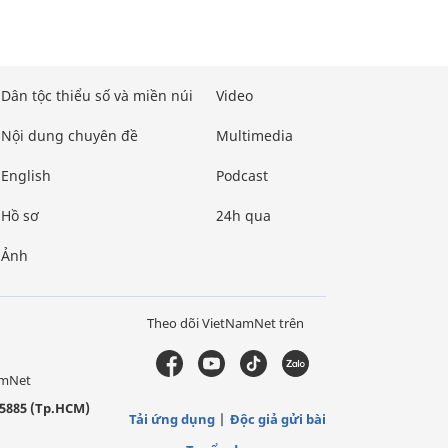
Dân tộc thiểu số và miền núi
Video
Nội dung chuyên đề
Multimedia
English
Podcast
Hồ sơ
24h qua
Ảnh
Theo dõi VietNamNet trên
amNet
5885 (Tp.HCM)
Tải ứng dụng
Độc giả gửi bài