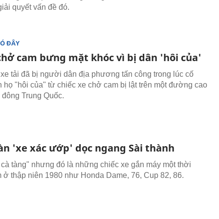
iải quyết vấn đề đó.
ĐÓ ĐÂY
chở cam bưng mặt khóc vì bị dân 'hôi của'
 xe tải đã bị người dân địa phương tấn công trong lúc cố
 họ "hôi của" từ chiếc xe chở cam bị lật trên một đường cao
a đông Trung Quốc.
àn 'xe xác ướp' dọc ngang Sài thành
e cà tàng" nhưng đó là những chiếc xe gắn máy một thời
 ở thập niên 1980 như Honda Dame, 76, Cup 82, 86.