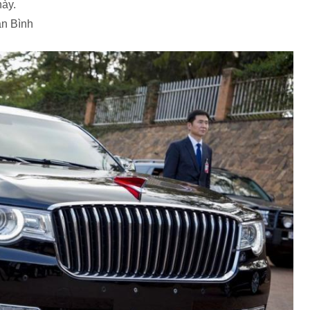
ày.
ận Bình