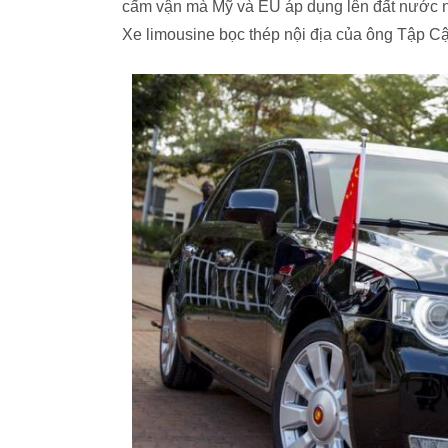
cấm vận mà Mỹ và EU áp dụng lên đất nước n
Xe limousine bọc thép nội địa của ông Tập C