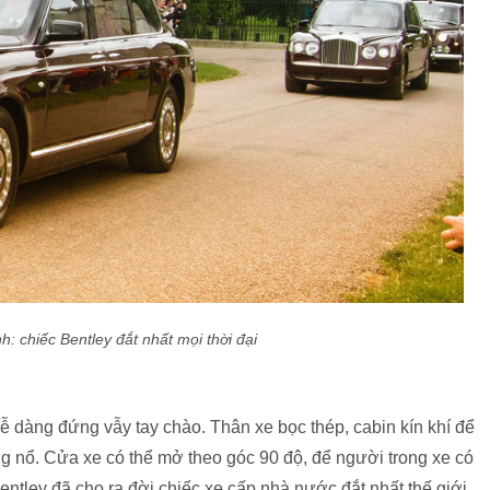
: chiếc Bentley đắt nhất mọi thời đại
 dàng đứng vẫy tay chào. Thân xe bọc thép, cabin kín khí để
g nổ. Cửa xe có thể mở theo góc 90 độ, để người trong xe có
ntley đã cho ra đời chiếc xe cấp nhà nước đắt nhất thế giới