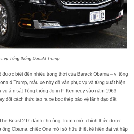
ục vụ Tổng thống Donald Trump
ú) được biết đến nhiều trong thời của Barack Obama – vị tổng
onald Trump, mẫu xe này đã vẫn phục vụ và từng xuất hiện
u vụ ám sát Tổng thống John F. Kennedy vào năm 1963,
y đổi cách thức tạo ra xe bọc thép bảo vệ lãnh đạo đất
“The Beast 2.0” dành cho ông Trump mới chính thức được
ủa ông Obama, chiếc One mới sở hữu thiết kế hiện đại và hấp