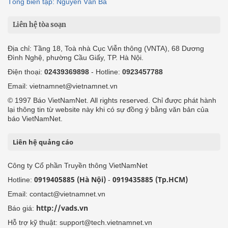
Tổng biên tập: Nguyễn Văn Bá
Liên hệ tòa soạn
Địa chỉ: Tầng 18, Toà nhà Cục Viễn thông (VNTA), 68 Dương
Đình Nghệ, phường Cầu Giấy, TP. Hà Nội.
Điện thoại:
02439369898
- Hotline:
0923457788
Email: vietnamnet@vietnamnet.vn
© 1997 Báo VietNamNet. All rights reserved. Chỉ được phát hành
lại thông tin từ website này khi có sự đồng ý bằng văn bản của
báo VietNamNet.
Liên hệ quảng cáo
Công ty Cổ phần Truyền thông VietNamNet
0919405885 (Hà Nội)
0919435885 (Tp.HCM)
Hotline:
-
Email: contact@vietnamnet.vn
http://vads.vn
Báo giá:
Hỗ trợ kỹ thuật: support@tech.vietnamnet.vn