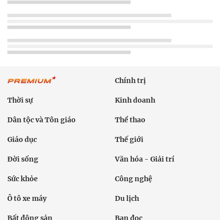
Chính trị
Thời sự
Kinh doanh
Dân tộc và Tôn giáo
Thể thao
Giáo dục
Thế giới
Đời sống
Văn hóa - Giải trí
Sức khỏe
Công nghệ
Ô tô xe máy
Du lịch
Bất động sản
Bạn đọc