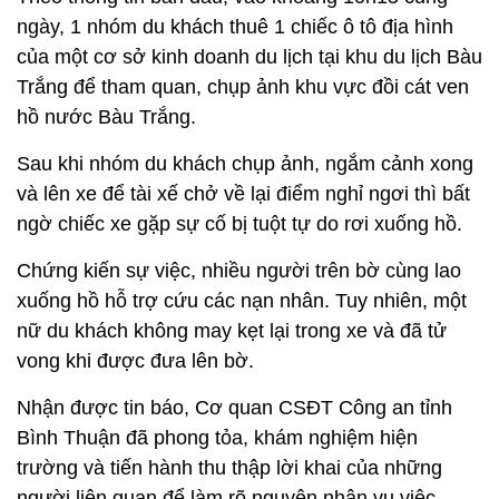
ngày, 1 nhóm du khách thuê 1 chiếc ô tô địa hình
của một cơ sở kinh doanh du lịch tại khu du lịch Bàu
Trắng để tham quan, chụp ảnh khu vực đồi cát ven
hồ nước Bàu Trắng.
Sau khi nhóm du khách chụp ảnh, ngắm cảnh xong
và lên xe để tài xế chở về lại điểm nghỉ ngơi thì bất
ngờ chiếc xe gặp sự cố bị tuột tự do rơi xuống hồ.
Chứng kiến sự việc, nhiều người trên bờ cùng lao
xuống hồ hỗ trợ cứu các nạn nhân. Tuy nhiên, một
nữ du khách không may kẹt lại trong xe và đã tử
vong khi được đưa lên bờ.
Nhận được tin báo, Cơ quan CSĐT Công an tỉnh
Bình Thuận đã phong tỏa, khám nghiệm hiện
trường và tiến hành thu thập lời khai của những
người liên quan để làm rõ nguyên nhân vụ việc.