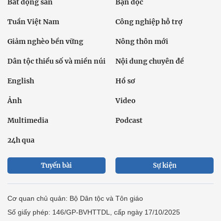
Bất động sản
Bạn đọc
Tuần Việt Nam
Công nghiệp hỗ trợ
Giảm nghèo bền vững
Nông thôn mới
Dân tộc thiểu số và miền núi
Nội dung chuyên đề
English
Hồ sơ
Ảnh
Video
Multimedia
Podcast
24h qua
Tuyến bài
Sự kiện
Cơ quan chủ quản: Bộ Dân tộc và Tôn giáo
Số giấy phép: 146/GP-BVHTTDL, cấp ngày 17/10/2025