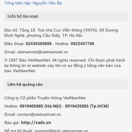
Tổng biên tập: Nguyễn Văn Bá
Liên hệ tòa soạn
Địa chỉ: Tầng 18, Toà nhà Cục Viễn thông (VNTA), 68 Dương
Đình Nghệ, phường Cầu Giấy, TP. Hà Nội.
Điện thoại:
02439369898
- Hotline:
0923457788
Email: vietnamnet@vietnamnet.vn
© 1997 Báo VietNamNet. All rights reserved. Chỉ được phát hành
lại thông tin từ website này khi có sự đồng ý bằng văn bản của
báo VietNamNet.
Liên hệ quảng cáo
Công ty Cổ phần Truyền thông VietNamNet
0919405885 (Hà Nội)
0919435885 (Tp.HCM)
Hotline:
-
Email: contact@vietnamnet.vn
http://vads.vn
Báo giá:
Hỗ trợ kỹ thuật: support@tech.vietnamnet.vn