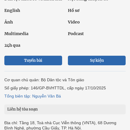
English
Hồ sơ
Ảnh
Video
Multimedia
Podcast
24h qua
Tuyến bài
Sự kiện
Cơ quan chủ quản: Bộ Dân tộc và Tôn giáo
Số giấy phép: 146/GP-BVHTTDL, cấp ngày 17/10/2025
Tổng biên tập: Nguyễn Văn Bá
Liên hệ tòa soạn
Địa chỉ: Tầng 18, Toà nhà Cục Viễn thông (VNTA), 68 Dương
Đình Nghệ, phường Cầu Giấy, TP. Hà Nội.