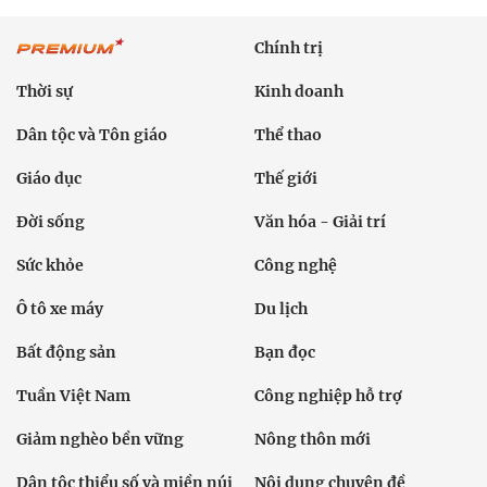
Chính trị
Thời sự
Kinh doanh
Dân tộc và Tôn giáo
Thể thao
Giáo dục
Thế giới
Đời sống
Văn hóa - Giải trí
Sức khỏe
Công nghệ
Ô tô xe máy
Du lịch
Bất động sản
Bạn đọc
Tuần Việt Nam
Công nghiệp hỗ trợ
Giảm nghèo bền vững
Nông thôn mới
Dân tộc thiểu số và miền núi
Nội dung chuyên đề