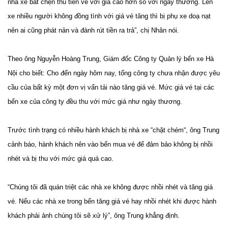
nhà xe bắt chẹn thu tiền vé với giá cao hơn so với ngày thường. Lên
xe nhiều người không đồng tình với giá vé tăng thì bị phụ xe doạ nạt
nên ai cũng phát nản và đành rút tiền ra trả”, chị Nhân nói.
Theo ông Nguyễn Hoàng Trung, Giám đốc Công ty Quản lý bến xe Hà
Nội cho biết: Cho đến ngày hôm nay, tổng công ty chưa nhận được yêu
cầu của bất kỳ một đơn vị vẩn tải nào tăng giá vé. Mức giá vé tại các
bến xe của công ty đều thu với mức giá như ngày thương.
Trước tình trạng có nhiều hành khách bị nhà xe “chặt chém“, ông Trung
cảnh báo, hành khách nên vào bến mua vé để đảm bảo không bị nhồi
nhét và bị thu với mức giá quá cao.
“Chúng tôi đã quán triệt các nhà xe không được nhồi nhét và tăng giá
vé. Nếu các nhà xe trong bến tăng giá vé hay nhồi nhét khi được hành
khách phải ảnh chúng tôi sẽ xử lý”, ông Trung khẳng định.