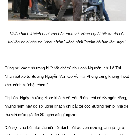
Nhiều hành khách ngại vào bến mua vé, đứng ngoài bắt xe dù nên
khi lên xe bị nhà xe "chặt chém" đành phải "ngậm bồ hòn làm ngọt".
Cũng rơi vào tình trạng bị “chặt chém” như anh Nguyên, chị Lê Thị
Nhân bắt xe từ đường Nguyễn Văn Cừ về Hải Phòng cũng không thoát
khỏi cảnh bị “chặt chém”.
Chị bảo: Ngày thường đi xe khách về Hải Phòng chỉ có 65 ngàn đồng,
nhưng hôm nay do sợ đông khách chị bắt xe dọc đường nên bị nhà xe
thu với mức giá lên 80 ngàn đồng/ người.
“Cứ sợ vào bến đợi lâu nên tôi đành bắt xe ven đường, ai ngờ lại bị