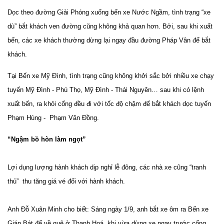
Dọc theo đường Giải Phóng xuống bến xe Nước Ngầm, tình trạng “xe
dù” bắt khách ven đường cũng không khả quan hơn. Bởi, sau khi xuất
bến, các xe khách thường dừng lại ngay đầu đường Pháp Vân để bắt
khách.
Tại Bến xe Mỹ Đình, tình trạng cũng không khởi sắc bởi nhiều xe chạy
tuyến Mỹ Đình - Phú Thọ, Mỹ Đình - Thái Nguyên… sau khi có lệnh
xuất bến, ra khỏi cổng đều đi với tốc độ chậm để bắt khách dọc tuyến
Phạm Hùng - Phạm Văn Đồng.
“Ngậm bồ hòn làm ngọt”
Lợi dụng lượng hành khách dịp nghỉ lễ đông, các nhà xe cũng “tranh
thủ” thu tăng giá vé đối với hành khách.
Anh Đỗ Xuân Minh cho biết: Sáng ngày 1/9, anh bắt xe ôm ra Bến xe
Giáp Bát để về quê ở Thanh Hoá, khi vừa dừng xe ngay trước cổng