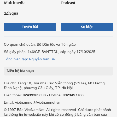
Multimedia
Podcast
24h qua
Tuyến bài
Sự kiện
Cơ quan chủ quản: Bộ Dân tộc và Tôn giáo
Số giấy phép: 146/GP-BVHTTDL, cấp ngày 17/10/2025
Tổng biên tập: Nguyễn Văn Bá
Liên hệ tòa soạn
Địa chỉ: Tầng 18, Toà nhà Cục Viễn thông (VNTA), 68 Dương
Đình Nghệ, phường Cầu Giấy, TP. Hà Nội.
Điện thoại:
02439369898
- Hotline:
0923457788
Email: vietnamnet@vietnamnet.vn
© 1997 Báo VietNamNet. All rights reserved. Chỉ được phát hành
lại thông tin từ website này khi có sự đồng ý bằng văn bản của