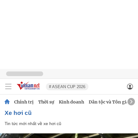
# ASEAN CUP 2026
Chính trị
Thời sự
Kinh doanh
Dân tộc và Tôn giáo
xe hơi cũ
Tin tức mới nhất về
xe hơi cũ