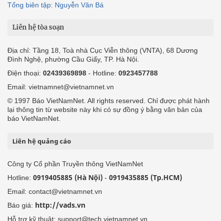
Tổng biên tập: Nguyễn Văn Bá
Liên hệ tòa soạn
Địa chỉ: Tầng 18, Toà nhà Cục Viễn thông (VNTA), 68 Dương
Đình Nghệ, phường Cầu Giấy, TP. Hà Nội.
Điện thoại:
02439369898
- Hotline:
0923457788
Email: vietnamnet@vietnamnet.vn
© 1997 Báo VietNamNet. All rights reserved. Chỉ được phát hành
lại thông tin từ website này khi có sự đồng ý bằng văn bản của
báo VietNamNet.
Liên hệ quảng cáo
Công ty Cổ phần Truyền thông VietNamNet
0919405885 (Hà Nội)
0919435885 (Tp.HCM)
Hotline:
-
Email: contact@vietnamnet.vn
http://vads.vn
Báo giá:
Hỗ trợ kỹ thuật: support@tech.vietnamnet.vn