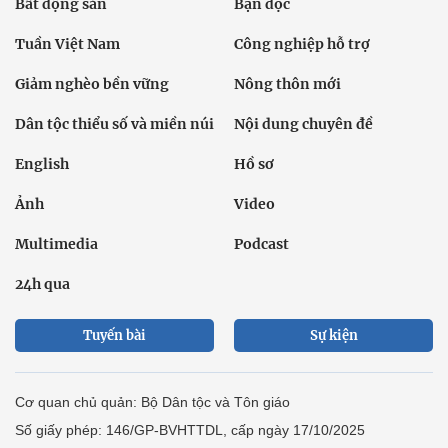
Bất động sản
Bạn đọc
Tuần Việt Nam
Công nghiệp hỗ trợ
Giảm nghèo bền vững
Nông thôn mới
Dân tộc thiểu số và miền núi
Nội dung chuyên đề
English
Hồ sơ
Ảnh
Video
Multimedia
Podcast
24h qua
Tuyến bài
Sự kiện
Cơ quan chủ quản: Bộ Dân tộc và Tôn giáo
Số giấy phép: 146/GP-BVHTTDL, cấp ngày 17/10/2025