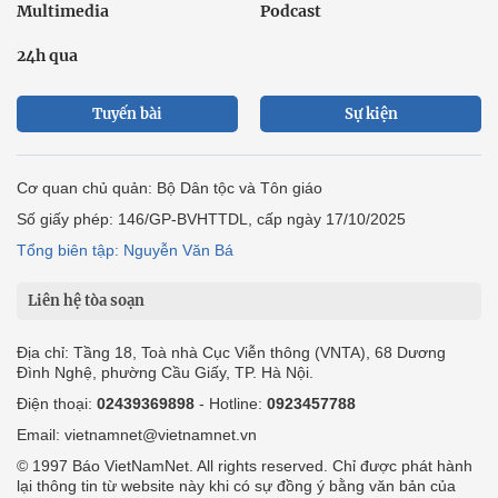
Multimedia
Podcast
24h qua
Tuyến bài
Sự kiện
Cơ quan chủ quản: Bộ Dân tộc và Tôn giáo
Số giấy phép: 146/GP-BVHTTDL, cấp ngày 17/10/2025
Tổng biên tập: Nguyễn Văn Bá
Liên hệ tòa soạn
Địa chỉ: Tầng 18, Toà nhà Cục Viễn thông (VNTA), 68 Dương
Đình Nghệ, phường Cầu Giấy, TP. Hà Nội.
Điện thoại:
02439369898
- Hotline:
0923457788
Email: vietnamnet@vietnamnet.vn
© 1997 Báo VietNamNet. All rights reserved. Chỉ được phát hành
lại thông tin từ website này khi có sự đồng ý bằng văn bản của