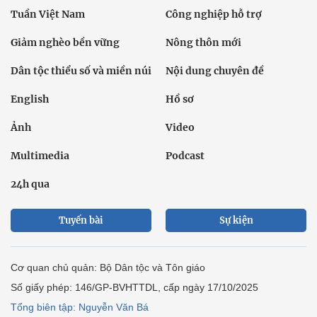
Tuần Việt Nam
Công nghiệp hỗ trợ
Giảm nghèo bền vững
Nông thôn mới
Dân tộc thiểu số và miền núi
Nội dung chuyên đề
English
Hồ sơ
Ảnh
Video
Multimedia
Podcast
24h qua
Tuyến bài
Sự kiện
Cơ quan chủ quản: Bộ Dân tộc và Tôn giáo
Số giấy phép: 146/GP-BVHTTDL, cấp ngày 17/10/2025
Tổng biên tập: Nguyễn Văn Bá