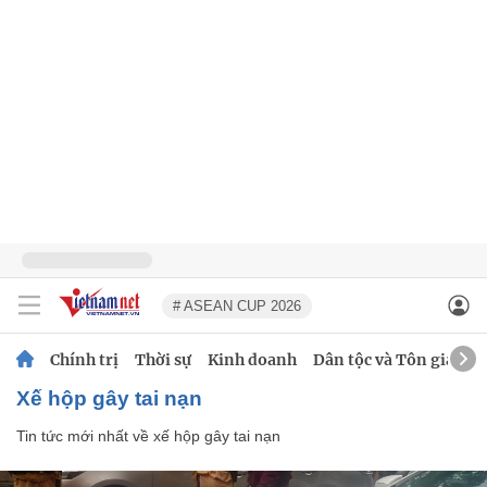
# ASEAN CUP 2026
Chính trị
Thời sự
Kinh doanh
Dân tộc và Tôn giáo
xế hộp gây tai nạn
Tin tức mới nhất về
xế hộp gây tai nạn