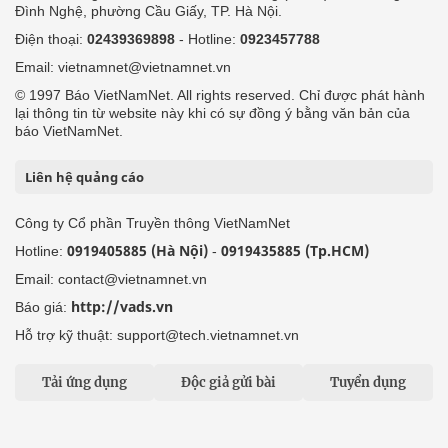
Đình Nghệ, phường Cầu Giấy, TP. Hà Nội.
Điện thoại:
02439369898
- Hotline:
0923457788
Email: vietnamnet@vietnamnet.vn
© 1997 Báo VietNamNet. All rights reserved. Chỉ được phát hành
lại thông tin từ website này khi có sự đồng ý bằng văn bản của
báo VietNamNet.
Liên hệ quảng cáo
Công ty Cổ phần Truyền thông VietNamNet
0919405885 (Hà Nội)
0919435885 (Tp.HCM)
Hotline:
-
Email: contact@vietnamnet.vn
http://vads.vn
Báo giá:
Hỗ trợ kỹ thuật: support@tech.vietnamnet.vn
Tải ứng dụng
Độc giả gửi bài
Tuyển dụng