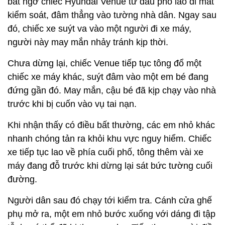
bất ngờ chiếc Hyundai Venue từ đầu phố lao đi mất
kiểm soát, đâm thẳng vào tường nhà dân. Ngay sau
đó, chiếc xe suýt va vào một người đi xe máy,
người này may mắn nhảy tránh kịp thời.
Chưa dừng lại, chiếc Venue tiếp tục tông đổ một
chiếc xe máy khác, suýt đâm vào một em bé đang
đứng gần đó. May mắn, cậu bé đã kịp chạy vào nhà
trước khi bị cuốn vào vụ tai nạn.
Khi nhận thấy có điều bất thường, các em nhỏ khác
nhanh chóng tản ra khỏi khu vực nguy hiểm. Chiếc
xe tiếp tục lao về phía cuối phố, tông thêm vài xe
máy đang đỗ trước khi dừng lại sát bức tường cuối
đường.
Người dân sau đó chạy tới kiểm tra. Cánh cửa ghế
phụ mở ra, một em nhỏ bước xuống với dáng đi tập