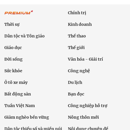
Chính trị
Thời sự
Kinh doanh
Dân tộc và Tôn giáo
Thể thao
Giáo dục
Thế giới
Đời sống
Văn hóa - Giải trí
Sức khỏe
Công nghệ
Ô tô xe máy
Du lịch
Bất động sản
Bạn đọc
Tuần Việt Nam
Công nghiệp hỗ trợ
Giảm nghèo bền vững
Nông thôn mới
Dân tộc thiểu số và miền núi
Nội dung chuyên đề