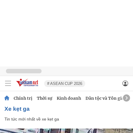
# ASEAN CUP 2026
Chính trị
Thời sự
Kinh doanh
Dân tộc và Tôn giáo
xe kẹt ga
Tin tức mới nhất về
xe kẹt ga