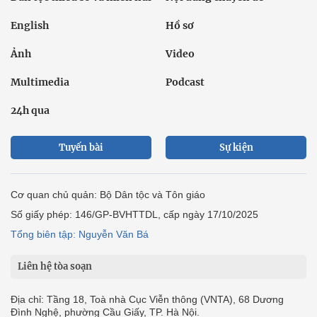
English
Hồ sơ
Ảnh
Video
Multimedia
Podcast
24h qua
Tuyến bài
Sự kiện
Cơ quan chủ quản: Bộ Dân tộc và Tôn giáo
Số giấy phép: 146/GP-BVHTTDL, cấp ngày 17/10/2025
Tổng biên tập: Nguyễn Văn Bá
Liên hệ tòa soạn
Địa chỉ: Tầng 18, Toà nhà Cục Viễn thông (VNTA), 68 Dương
Đình Nghệ, phường Cầu Giấy, TP. Hà Nội.