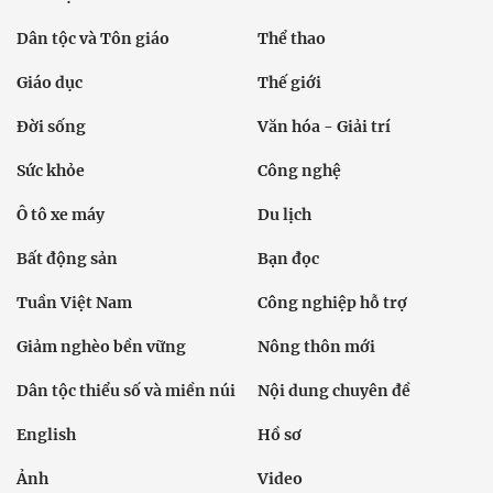
Dân tộc và Tôn giáo
Thể thao
Giáo dục
Thế giới
Đời sống
Văn hóa - Giải trí
Sức khỏe
Công nghệ
Ô tô xe máy
Du lịch
Bất động sản
Bạn đọc
Tuần Việt Nam
Công nghiệp hỗ trợ
Giảm nghèo bền vững
Nông thôn mới
Dân tộc thiểu số và miền núi
Nội dung chuyên đề
English
Hồ sơ
Ảnh
Video