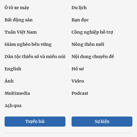
Ô tô xe máy
Du lịch
Bất động sản
Bạn đọc
Tuần Việt Nam
Công nghiệp hỗ trợ
Giảm nghèo bền vững
Nông thôn mới
Dân tộc thiểu số và miền núi
Nội dung chuyên đề
English
Hồ sơ
Ảnh
Video
Multimedia
Podcast
24h qua
Tuyến bài
Sự kiện