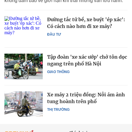
không đảm bảo về giới hạn khí thải nhưng vẫn lưu hành.
Đường tắc tứ bề, xe buýt 'ép xác':
Có cách nào hơn đi xe máy?
ĐẦU TƯ
Tập đoàn 'xe xác ướp' chở tôn dọc
ngang trên phố Hà Nội
GIAO THÔNG
Xe máy 2 triệu đồng: Nỗi ám ảnh
tung hoành trên phố
THỊ TRƯỜNG