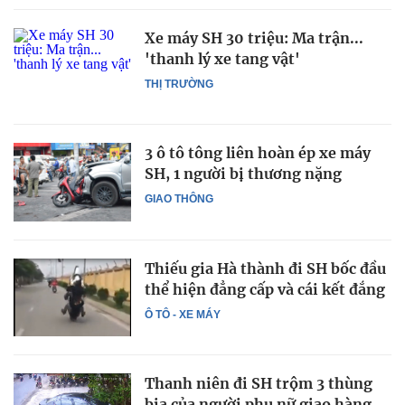
Xe máy SH 30 triệu: Ma trận...
'thanh lý xe tang vật'
THỊ TRƯỜNG
3 ô tô tông liên hoàn ép xe máy
SH, 1 người bị thương nặng
GIAO THÔNG
Thiếu gia Hà thành đi SH bốc đầu
thể hiện đẳng cấp và cái kết đắng
Ô TÔ - XE MÁY
Thanh niên đi SH trộm 3 thùng
bia của người phụ nữ giao hàng