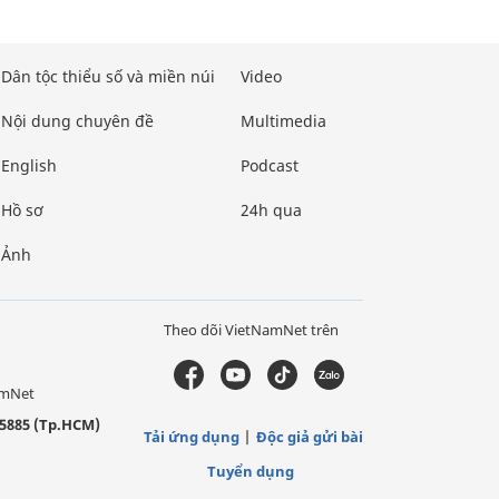
Dân tộc thiểu số và miền núi
Video
Nội dung chuyên đề
Multimedia
English
Podcast
Hồ sơ
24h qua
Ảnh
Theo dõi VietNamNet trên
amNet
5885 (Tp.HCM)
Tải ứng dụng
Độc giả gửi bài
Tuyển dụng