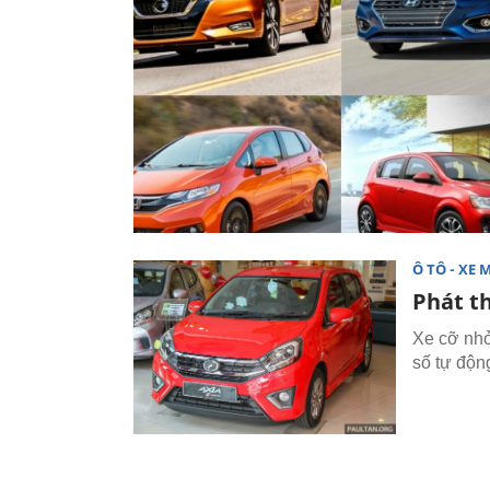
Ô TÔ - XE 
Phát th
Xe cỡ nhỏ
số tự độn