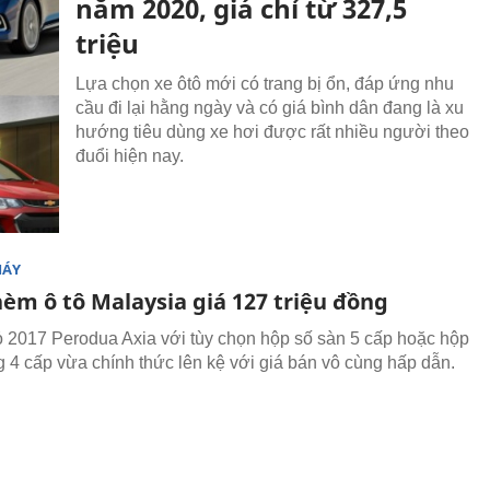
năm 2020, giá chỉ từ 327,5
triệu
Lựa chọn xe ôtô mới có trang bị ổn, đáp ứng nhu
cầu đi lại hằng ngày và có giá bình dân đang là xu
hướng tiêu dùng xe hơi được rất nhiều người theo
đuổi hiện nay.
MÁY
èm ô tô Malaysia giá 127 triệu đồng
 2017 Perodua Axia với tùy chọn hộp số sàn 5 cấp hoặc hộp
g 4 cấp vừa chính thức lên kệ với giá bán vô cùng hấp dẫn.