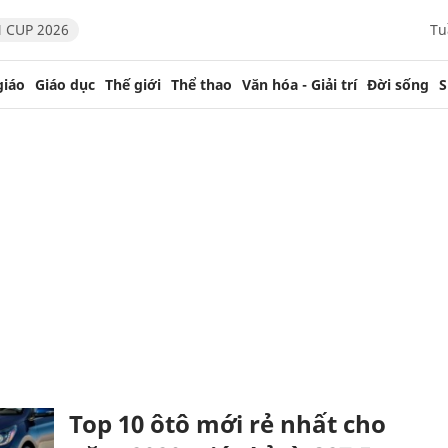
 CUP 2026
Tu
giáo
Giáo dục
Thế giới
Thể thao
Văn hóa - Giải trí
Đời sống
S
Top 10 ôtô mới rẻ nhất cho