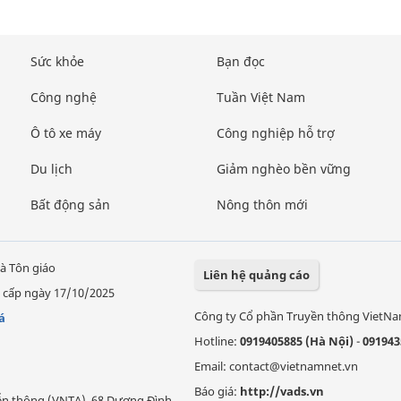
Sức khỏe
Bạn đọc
Công nghệ
Tuần Việt Nam
Ô tô xe máy
Công nghiệp hỗ trợ
Du lịch
Giảm nghèo bền vững
Bất động sản
Nông thôn mới
à Tôn giáo
Liên hệ quảng cáo
 cấp ngày 17/10/2025
Công ty Cổ phần Truyền thông VietN
á
Hotline:
0919405885 (Hà Nội)
-
091943
Email: contact@vietnamnet.vn
Báo giá:
http://vads.vn
Viễn thông (VNTA), 68 Dương Đình