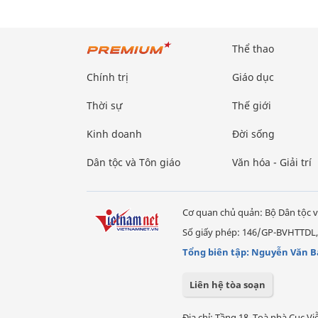
Thể thao
Chính trị
Giáo dục
Thời sự
Thế giới
Kinh doanh
Đời sống
Dân tộc và Tôn giáo
Văn hóa - Giải trí
Cơ quan chủ quản: Bộ Dân tộc v
Số giấy phép: 146/GP-BVHTTDL,
Tổng biên tập: Nguyễn Văn B
Liên hệ tòa soạn
Địa chỉ: Tầng 18, Toà nhà Cục 