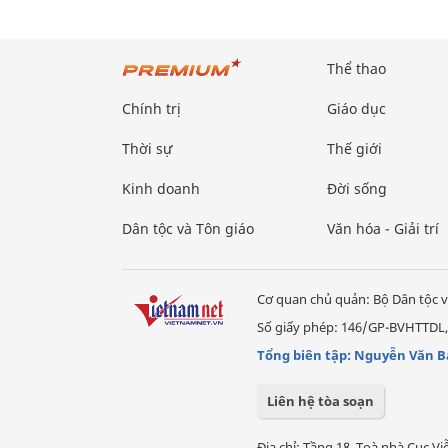
Thể thao
Chính trị
Giáo dục
Thời sự
Thế giới
Kinh doanh
Đời sống
Dân tộc và Tôn giáo
Văn hóa - Giải trí
Cơ quan chủ quản: Bộ Dân tộc v
Số giấy phép: 146/GP-BVHTTDL,
Tổng biên tập: Nguyễn Văn B
Liên hệ tòa soạn
Địa chỉ: Tầng 18, Toà nhà Cục 