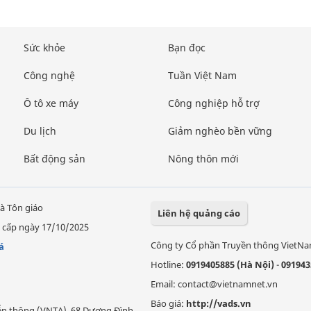
Sức khỏe
Bạn đọc
Công nghệ
Tuần Việt Nam
Ô tô xe máy
Công nghiệp hỗ trợ
Du lịch
Giảm nghèo bền vững
Bất động sản
Nông thôn mới
à Tôn giáo
Liên hệ quảng cáo
 cấp ngày 17/10/2025
Công ty Cổ phần Truyền thông VietN
á
Hotline:
0919405885 (Hà Nội)
-
091943
Email: contact@vietnamnet.vn
Báo giá:
http://vads.vn
Viễn thông (VNTA), 68 Dương Đình