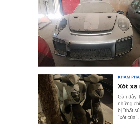
KHÁM PHÁ
Xót xa 
Gần đây, 
những chi
bị "thất 
"xót của".