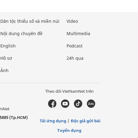
Dân tộc thiểu số và miền núi
Video
Nội dung chuyên đề
Multimedia
English
Podcast
Hồ sơ
24h qua
Ảnh
Theo dõi VietNamNet trên
amNet
5885 (Tp.HCM)
Tải ứng dụng
Độc giả gửi bài
Tuyển dụng