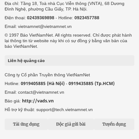
Địa chỉ: Tầng 18, Toà nhà Cục Viễn thông (VNTA), 68 Dương
Đình Nghệ, phường Cầu Giấy, TP. Hà Nội.
Điện thoại:
02439369898
- Hotline:
0923457788
Email: vietnamnet@vietnamnet.vn
© 1997 Báo VietNamNet. All rights reserved. Chỉ được phát hành
lại thông tin từ website này khi có sự đồng ý bằng văn bản của
báo VietNamNet.
Liên hệ quảng cáo
Công ty Cổ phần Truyền thông VietNamNet
0919405885 (Hà Nội)
0919435885 (Tp.HCM)
Hotline:
-
Email: contact@vietnamnet.vn
http://vads.vn
Báo giá:
Hỗ trợ kỹ thuật: support@tech.vietnamnet.vn
Tải ứng dụng
Độc giả gửi bài
Tuyển dụng