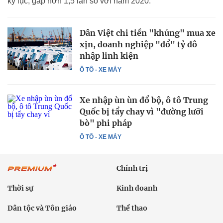
kỷ lục, gấp hơn 1,5 lần so với năm 2020.
Dân Việt chi tiền "khủng" mua xe
xịn, doanh nghiệp "đổ" tỷ đô
nhập linh kiện
Ô TÔ - XE MÁY
Xe nhập ùn ùn đổ bộ, ô tô Trung
Quốc bị tẩy chay vì "đường lưỡi
bò" phi pháp
Ô TÔ - XE MÁY
Chính trị
Thời sự
Kinh doanh
Dân tộc và Tôn giáo
Thể thao