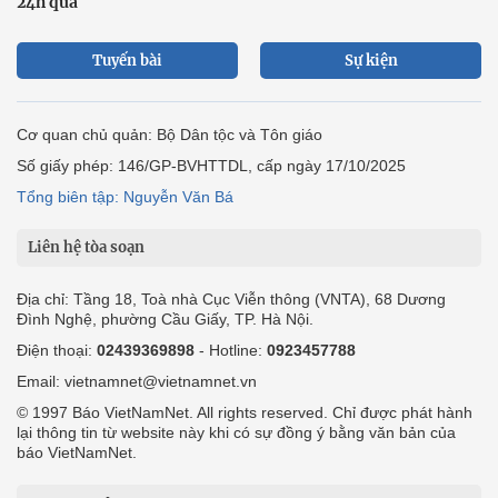
24h qua
Tuyến bài
Sự kiện
Cơ quan chủ quản: Bộ Dân tộc và Tôn giáo
Số giấy phép: 146/GP-BVHTTDL, cấp ngày 17/10/2025
Tổng biên tập: Nguyễn Văn Bá
Liên hệ tòa soạn
Địa chỉ: Tầng 18, Toà nhà Cục Viễn thông (VNTA), 68 Dương
Đình Nghệ, phường Cầu Giấy, TP. Hà Nội.
Điện thoại:
02439369898
- Hotline:
0923457788
Email: vietnamnet@vietnamnet.vn
© 1997 Báo VietNamNet. All rights reserved. Chỉ được phát hành
lại thông tin từ website này khi có sự đồng ý bằng văn bản của
báo VietNamNet.