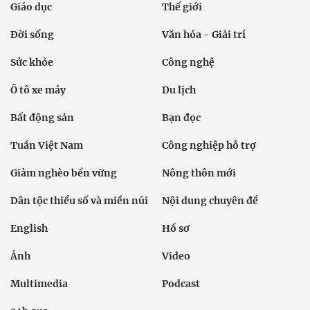
Giáo dục
Thế giới
Đời sống
Văn hóa - Giải trí
Sức khỏe
Công nghệ
Ô tô xe máy
Du lịch
Bất động sản
Bạn đọc
Tuần Việt Nam
Công nghiệp hỗ trợ
Giảm nghèo bền vững
Nông thôn mới
Dân tộc thiểu số và miền núi
Nội dung chuyên đề
English
Hồ sơ
Ảnh
Video
Multimedia
Podcast