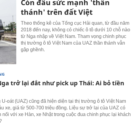
Còn đâu sức mạnh 'thần
thánh' trên đất Việt
Theo thống kê của Tổng cục Hải quan, từ đầu năm
2018 đến nay, không có chiếc ô tô dưới 10 chỗ nào
từ Nga nhập về Việt Nam. Tham vọng chinh phục
thị trường ô tô Việt Nam của UAZ thần thánh vẫn
gập ghềnh.
NG
ga trở lại đắt như pick up Thái: Ai bỏ tiền
 U-oát (UAZ) cũng đã hiện diện tại thị trường ô tô Việt Nam
u xe, giá từ 500-700 triệu đồng. Liệu sự trở lại của UAZ có
h nổi với xe Hàn, xe Nhật trong cuộc đua chinh phục lại khách
?