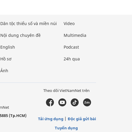
Dân tộc thiểu số và miền núi
Video
Nội dung chuyên đề
Multimedia
English
Podcast
Hồ sơ
24h qua
Ảnh
Theo dõi VietNamNet trên
amNet
5885 (Tp.HCM)
Tải ứng dụng
Độc giả gửi bài
Tuyển dụng