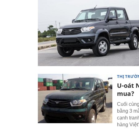
THỊ TRƯỜ
U-oát N
mua?
Cuối cùng
bằng 3 mẫ
cạnh tran
hàng Việt