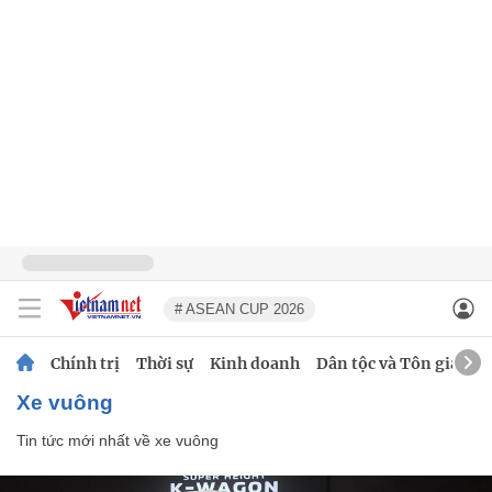
# ASEAN CUP 2026
Chính trị
Thời sự
Kinh doanh
Dân tộc và Tôn giáo
xe vuông
Tin tức mới nhất về
xe vuông