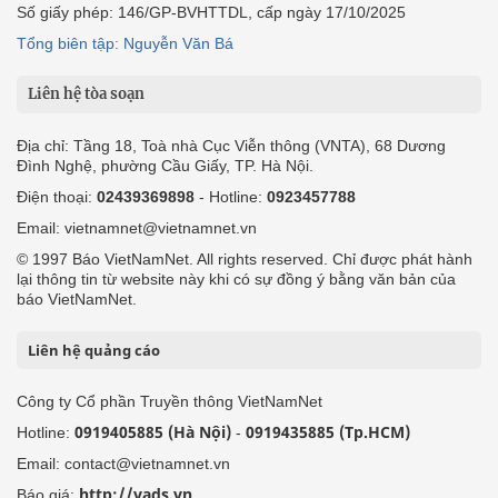
Số giấy phép: 146/GP-BVHTTDL, cấp ngày 17/10/2025
Tổng biên tập: Nguyễn Văn Bá
Liên hệ tòa soạn
Địa chỉ: Tầng 18, Toà nhà Cục Viễn thông (VNTA), 68 Dương
Đình Nghệ, phường Cầu Giấy, TP. Hà Nội.
Điện thoại:
02439369898
- Hotline:
0923457788
Email: vietnamnet@vietnamnet.vn
© 1997 Báo VietNamNet. All rights reserved. Chỉ được phát hành
lại thông tin từ website này khi có sự đồng ý bằng văn bản của
báo VietNamNet.
Liên hệ quảng cáo
Công ty Cổ phần Truyền thông VietNamNet
0919405885 (Hà Nội)
0919435885 (Tp.HCM)
Hotline:
-
Email: contact@vietnamnet.vn
http://vads.vn
Báo giá: