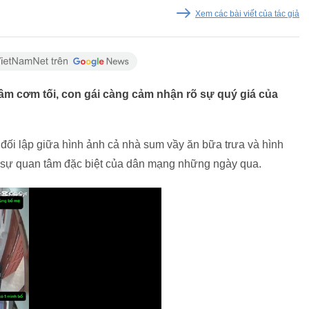
Xem các bài viết của tác giả
mâm cơm tối, con gái càng cảm nhận rõ sự quý giá của
ự đối lập giữa hình ảnh cả nhà sum vầy ăn bữa trưa và hình
t sự quan tâm đặc biệt của dân mạng những ngày qua.