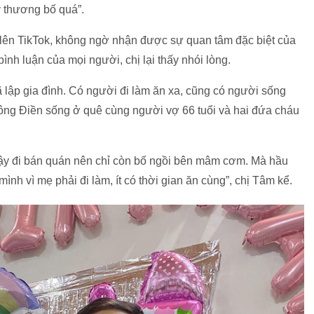
y thương bố quá”.
 lên TikTok, không ngờ nhận được sự quan tâm đặc biệt của
ình luận của mọi người, chị lại thấy nhói lòng.
đã lập gia đình. Có người đi làm ăn xa, cũng có người sống
 ông Điền sống ở quê cùng người vợ 66 tuổi và hai đứa cháu
 dậy đi bán quán nên chỉ còn bố ngồi bên mâm cơm. Mà hầu
mình vì mẹ phải đi làm, ít có thời gian ăn cùng”, chị Tâm kể.