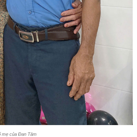
ố mẹ của Đan Tâm