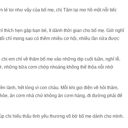
lẻ loi như vậy của bố mẹ, chị Tâm lại mơ hồ một nỗi tiếc
chỉ thích hẹn gặp bạn bè, ít dành thời gian cho bố mẹ. Giờ nghĩ
, tôi chỉ mong sao có thêm nhiều cơ hội, nhiều lần nữa được
chị em chỉ về thăm bố mẹ vào những dịp cuối tuần, nghỉ lễ,
gỡ, những bữa cơm chớp nhoáng không thể thỏa nỗi nhớ
n lành, hết lòng vì con cháu. Mỗi khi gọi điện về hỏi thăm,
 khỏe, ăn cơm nhà chứ không ăn cơm hàng, đi đường phải để
úp chị hiểu thấu tình yêu thương vô bờ bố mẹ dành cho mình.