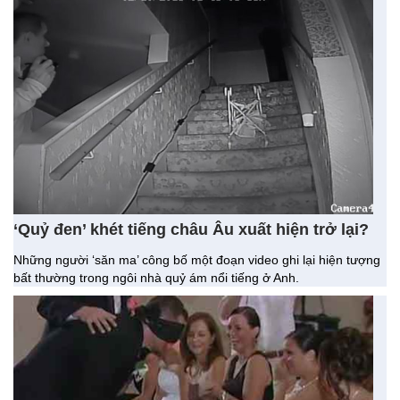
‘Quỷ đen’ khét tiếng châu Âu xuất hiện trở lại?
Những người ‘săn ma’ công bố một đoạn video ghi lại hiện tượng
bất thường trong ngôi nhà quỷ ám nổi tiếng ở Anh.