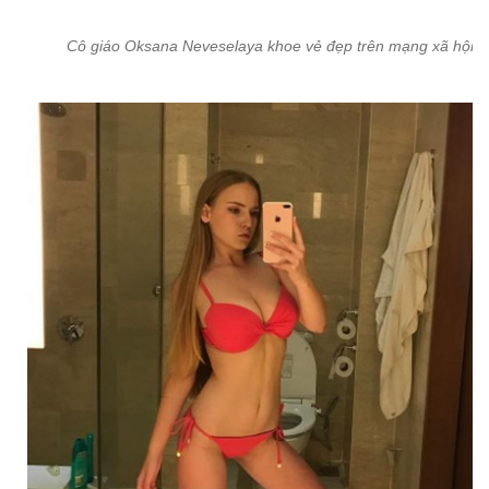
Cô giáo Oksana Neveselaya khoe vẻ đẹp trên mạng xã hội