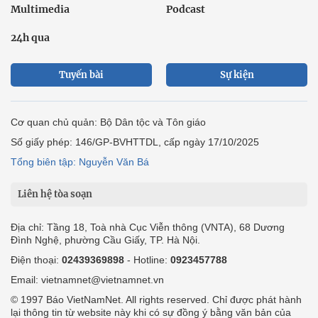
Multimedia
Podcast
24h qua
Tuyến bài
Sự kiện
Cơ quan chủ quản: Bộ Dân tộc và Tôn giáo
Số giấy phép: 146/GP-BVHTTDL, cấp ngày 17/10/2025
Tổng biên tập: Nguyễn Văn Bá
Liên hệ tòa soạn
Địa chỉ: Tầng 18, Toà nhà Cục Viễn thông (VNTA), 68 Dương
Đình Nghệ, phường Cầu Giấy, TP. Hà Nội.
Điện thoại:
02439369898
- Hotline:
0923457788
Email: vietnamnet@vietnamnet.vn
© 1997 Báo VietNamNet. All rights reserved. Chỉ được phát hành
lại thông tin từ website này khi có sự đồng ý bằng văn bản của