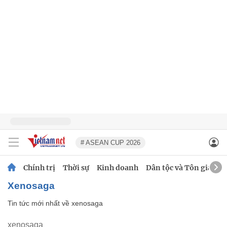
# ASEAN CUP 2026
Chính trị
Thời sự
Kinh doanh
Dân tộc và Tôn giáo
xenosaga
Tin tức mới nhất về
xenosaga
xenosaga