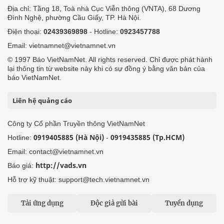
Địa chỉ: Tầng 18, Toà nhà Cục Viễn thông (VNTA), 68 Dương
Đình Nghệ, phường Cầu Giấy, TP. Hà Nội.
Điện thoại:
02439369898
- Hotline:
0923457788
Email: vietnamnet@vietnamnet.vn
© 1997 Báo VietNamNet. All rights reserved. Chỉ được phát hành
lại thông tin từ website này khi có sự đồng ý bằng văn bản của
báo VietNamNet.
Liên hệ quảng cáo
Công ty Cổ phần Truyền thông VietNamNet
0919405885 (Hà Nội)
0919435885 (Tp.HCM)
Hotline:
-
Email: contact@vietnamnet.vn
http://vads.vn
Báo giá:
Hỗ trợ kỹ thuật: support@tech.vietnamnet.vn
Tải ứng dụng
Độc giả gửi bài
Tuyển dụng