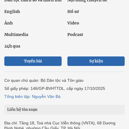
Dân tộc thiểu số và miền núi
Nội dung chuyên đề
English
Hồ sơ
Ảnh
Video
Multimedia
Podcast
24h qua
Tuyến bài
Sự kiện
Cơ quan chủ quản: Bộ Dân tộc và Tôn giáo
Số giấy phép: 146/GP-BVHTTDL, cấp ngày 17/10/2025
Tổng biên tập: Nguyễn Văn Bá
Liên hệ tòa soạn
Địa chỉ: Tầng 18, Toà nhà Cục Viễn thông (VNTA), 68 Dương
Đình Nghệ, phường Cầu Giấy, TP. Hà Nội.