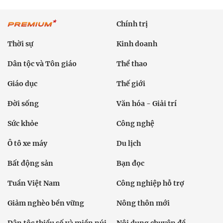
Chính trị
Thời sự
Kinh doanh
Dân tộc và Tôn giáo
Thể thao
Giáo dục
Thế giới
Đời sống
Văn hóa - Giải trí
Sức khỏe
Công nghệ
Ô tô xe máy
Du lịch
Bất động sản
Bạn đọc
Tuần Việt Nam
Công nghiệp hỗ trợ
Giảm nghèo bền vững
Nông thôn mới